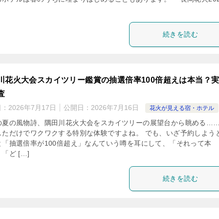
続きを読む
川花火大会スカイツリー鑑賞の抽選倍率100倍超えは本当？
査
日：
2026年7月17日
公開日：
2026年7月16日
花火が見える宿・ホテル
の夏の風物詩、隅田川花火大会をスカイツリーの展望台から眺める…
しただけでワクワクする特別な体験ですよね。 でも、いざ予約しよう
と「抽選倍率が100倍超え」なんていう噂を耳にして、「それって本
「ど […]
続きを読む