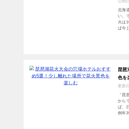
公開
北海
い。
火は
ば今 [
琵琶
色を
更新
「琵
から
ば、
例年35