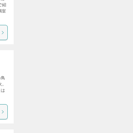
で紹
満室
の鳥
火。
辺は