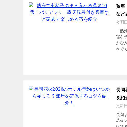
熱海
など
公開
「熱
宿を
かな
れでも
長岡
を紹
更新
長岡
花火
行け