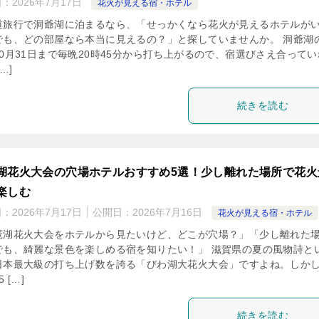
日：
2026年7月17日
花火が見える宿・ホテル
道旅行で洞爺湖に泊まるなら、「せっかくなら花火が見えるホテルが
でも、どの部屋なら本当に見えるの？」と探していませんか。 洞爺湖
10月31日まで毎晩20時45分から打ち上がるので、宿選びさえ合ってい
…]
続きを読む
湖花火大会の穴場ホテルおすすめ5選！少し離れた場所で花火
楽しむ
日：
2026年7月17日
公開日：
2026年7月16日
花火が見える宿・ホテル
琶湖花火大会をホテルから見たいけど、どこが穴場？」「少し離れた
でも、綺麗な景色を楽しめる宿を知りたい！」 滋賀県の夏の風物詩と
日本最大級の打ち上げ数を誇る「びわ湖大花火大会」ですよね。しか
 […]
続きを読む