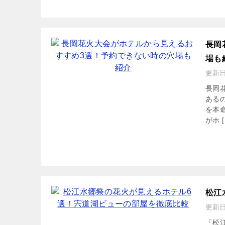
長岡
場も
更新
長岡
ある
を本
がホ [
松江
更新
「松