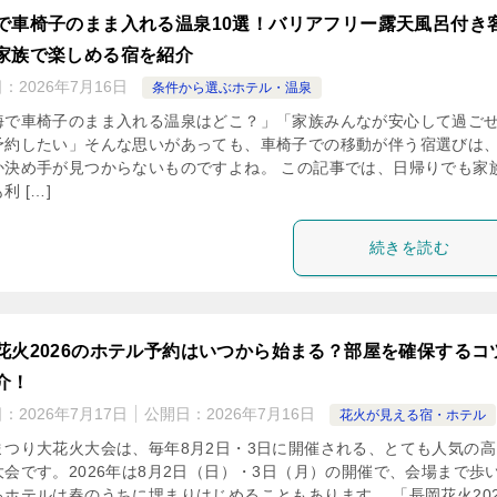
で車椅子のまま入れる温泉10選！バリアフリー露天風呂付き
家族で楽しめる宿を紹介
日：
2026年7月16日
条件から選ぶホテル・温泉
海で車椅子のまま入れる温泉はどこ？」「家族みんなが安心して過ご
予約したい」そんな思いがあっても、車椅子での移動が伴う宿選びは
か決め手が見つからないものですよね。 この記事では、日帰りでも家
利 […]
続きを読む
花火2026のホテル予約はいつから始まる？部屋を確保するコ
介！
日：
2026年7月17日
公開日：
2026年7月16日
花火が見える宿・ホテル
まつり大花火大会は、毎年8月2日・3日に開催される、とても人気の高
大会です。2026年は8月2日（日）・3日（月）の開催で、会場まで歩
るホテルは春のうちに埋まりはじめることもあります。 「長岡花火20