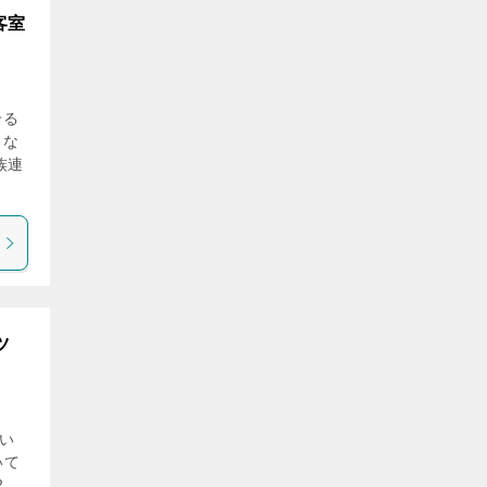
客室
せる
、な
族連
ツ
い
いて
2