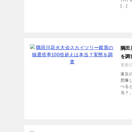
[…]
隅田
を調
更新
東京
想像
べる
当？」