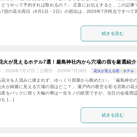
・どうやって予約すれば取れるの？」 正直にお伝えすると、この記事
る7宿の花火両日（8月1日・2日）の宿泊は、2026年7月時点ですべて
続きを読む
花火が見えるホテル7選！厳島神社内から穴場の宿を厳選紹介
日：
2026年7月17日
公開日：
2026年7月16日
花火が見える宿・ホテル
島花火を人混みに揉まれず、ゆっくり部屋から眺めたい」「厳島神社
花火が綺麗に見える穴場の宿はどこ？」 瀬戸内の夜空を彩る宮島の花
遺産をバックに咲く大輪の華は一生モノの絶景ですが、当日の会場周
も […]
続きを読む