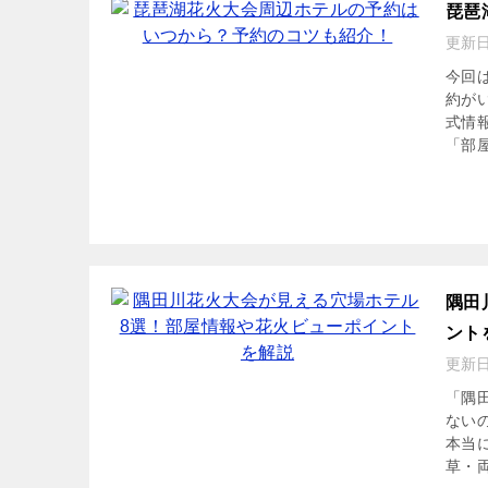
琵琶
更新
今回
約が
式情
「部屋
隅田
ント
更新
「隅
ない
本当
草・両