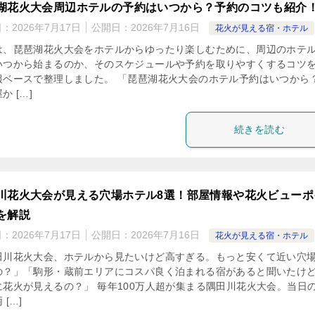
湖花火大会周辺ホテルの予約はいつから？予約のコツも紹介
日：
2026年7月17日
公開日：
2026年7月16日
花火が見える宿・ホテル
は、琵琶湖花火大会をホテルからゆったり楽しむために、周辺のホテ
いつから始まるのか、そのスケジュールや予約を取りやすくするコツ
報ベースで整理しました。 「琵琶湖花火大会のホテル予約はいつから
か […]
続きを読む
川花火大会が見える穴場ホテル8選！部屋情報や花火ビューポ
を解説
日：
2026年7月17日
公開日：
2026年7月16日
花火が見える宿・ホテル
田川花火大会、ホテルから見たいけど高すぎる。もっと安くて近い穴
の？」「駒形・蔵前エリアにコスパ良く泊まれる宿があると聞いたけ
に花火が見えるの？」 毎年100万人超が集まる隅田川花火大会。当日
 […]