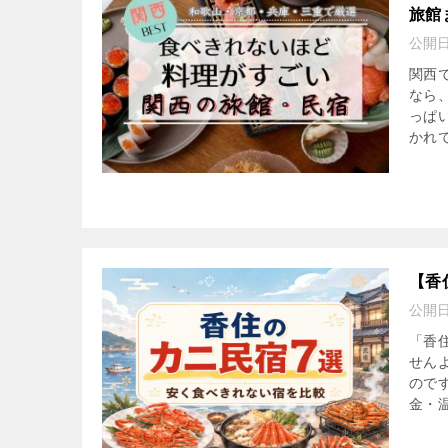
旅館
公開
関西
なら
っぱ
かれて
【香
公開
「香
せん
ので
金・温