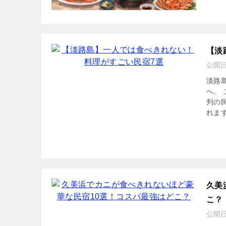
【淡
公開
淡路
へ。
判の
れます
久美
こ？
公開