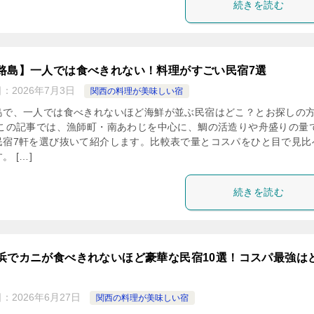
続きを読む
路島】一人では食べきれない！料理がすごい民宿7選
日：
2026年7月3日
関西の料理が美味しい宿
島で、一人では食べきれないほど海鮮が並ぶ民宿はどこ？とお探しの
 この記事では、漁師町・南あわじを中心に、鯛の活造りや舟盛りの量
民宿7軒を選び抜いて紹介します。比較表で量とコスパをひと目で見比
。 […]
続きを読む
浜でカニが食べきれないほど豪華な民宿10選！コスパ最強は
日：
2026年6月27日
関西の料理が美味しい宿