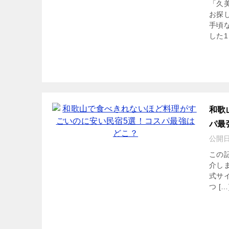
「久
お探
手頃
した1 
和歌
パ最
公開
この
介し
式サ
つ […