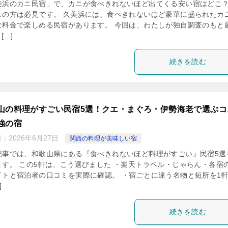
美浜のカニ民宿」で、カニが食べきれないほど出てくる安い宿はどこ
しの方は必見です。 久美浜には、食べきれないほど豪華に盛られたカ
な料金で楽しめる民宿があります。 今回は、わたしが独自調査のもと
[…]
続きを読む
山の料理がすごい民宿5選！クエ・まぐろ・伊勢海老で選ぶコ
強の宿
日：
2026年6月27日
関西の料理が美味しい宿
記事では、和歌山県にある『食べきれないほど料理がすごい』民宿5選
ます。 この5軒は、こう選びました ・楽天トラベル・じゃらん・各宿
イトと宿泊者の口コミを実際に確認。 ・宿ごとに違う名物と短所を1
]
続きを読む