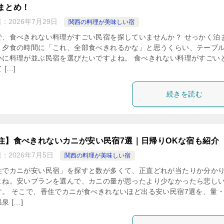
まとめ！
日：
2026年7月29日
関西の料理が美味しい宿
で、食べきれない料理がすごい民宿を探していませんか？ せっかく泊
、夕食の時間に「これ、全部食べきれるかな」と思うくらい、テーブ
いに料理が並ぶ民宿を選びたいですよね。 食べきれない料理がすごい
 […]
続きを読む
住】食べきれないカニが安い民宿7選｜日帰りOKな宿も紹介
日：
2026年7月5日
関西の料理が美味しい宿
住でカニが安い民宿」を探すと数が多くて、正直どれが当たりか分か
よね。安いプランを選んで、カニの量が思ったより少なかったら悲し
す。 そこで、香住でカニが食べきれないほど出る安い民宿7選を、量
泉 […]