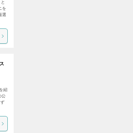
？と
ニを
厳選
ス
を紹
の公
軒ず