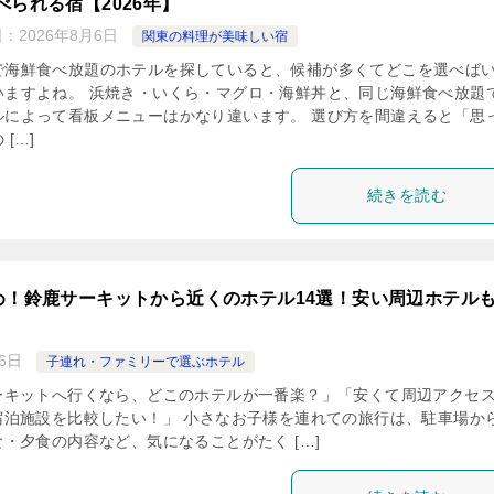
べられる宿【2026年】
日：
2026年8月6日
関東の料理が美味しい宿
で海鮮食べ放題のホテルを探していると、候補が多くてどこを選べば
いますよね。 浜焼き・いくら・マグロ・海鮮丼と、同じ海鮮食べ放題
ルによって看板メニューはかなり違います。 選び方を間違えると「思
 […]
続きを読む
め！鈴鹿サーキットから近くのホテル14選！安い周辺ホテル
6日
子連れ・ファミリーで選ぶホテル
ーキットへ行くなら、どこのホテルが一番楽？」「安くて周辺アクセ
宿泊施設を比較したい！」 小さなお子様を連れての旅行は、駐車場か
・夕食の内容など、気になることがたく […]