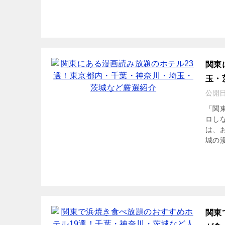
関東
玉・
公開
「関
ロし
は、
城の漫
関東