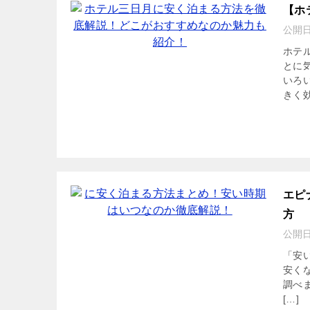
【ホ
公開
ホテ
とに
いろ
きく効
エピ
方
公開
「安
安く
調べ
[…]