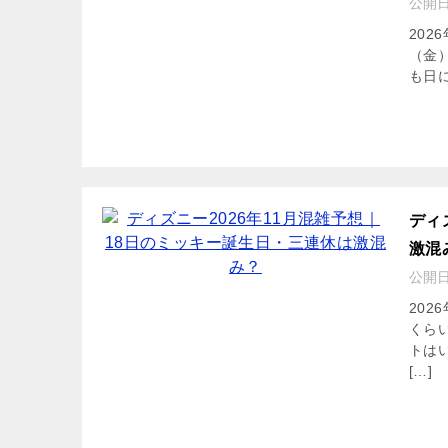
公開
202
（金
も日に
ディ
激混
公開
20
くら
トは
[…]