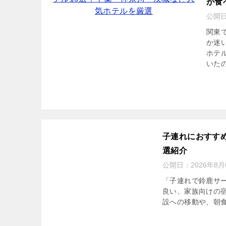
が食
公開
関東
か迷
ホテ
いたの
子連れにおすす
選紹介
公開日：
2026年8月
「子連れで鈴鹿サ
良い、家族向けの
設への移動や、朝食