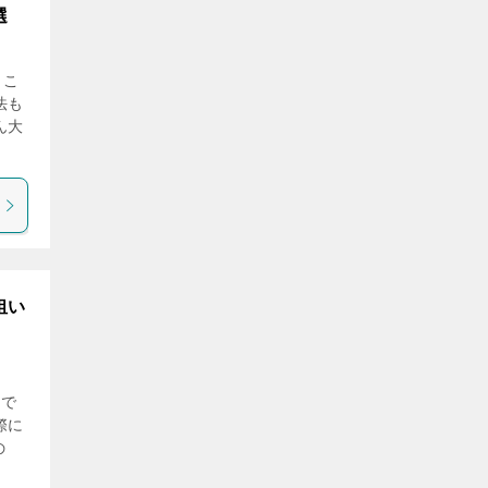
選
うこ
法も
ん大
狙い
こで
際に
の