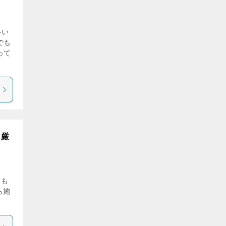
いい
でも
って
も厳
スも
ら施