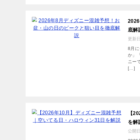
20
底解
更新
8月
か」
ニー
[…]
【2
を解
公開