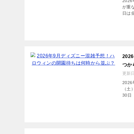
20
が重な
日は全
20
つか
更新
202
（土
30日