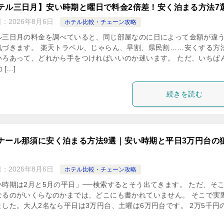
テル三日月】安い時期と曜日で料金2倍差！安く泊まる方法7
日：
2026年8月6日
ホテル比較・チェーン攻略
ル三日月の料金を調べていると、同じ部屋なのに日によって金額が違
気づきます。 楽天トラベル、じゃらん、早割、県民割……安くする方
いろあって、どれから手をつければいいのか迷います。 ただ、いちば
 […]
続きを読む
ナール那須に安く泊まる方法9選｜安い時期と平日3万円台の
日：
2026年8月6日
ホテル比較・チェーン攻略
い時期は2月と5月の平日」──検索するとそう出てきます。 ただ、そ
なるのがいくらなのかまでは、どこにも書かれていません。 そこで実
ました。大人2名なら平日は3万円台、土曜は6万円台です。 2万5千円