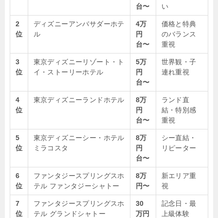
台〜
い
2
ディズニーアンバサダーホテ
4万
価格と特典
位
ル
円
のバランス
台〜
重視
3
東京ディズニーリゾート・ト
5万
世界観・子
位
イ・ストーリーホテル
円
連れ重視
台〜
4
東京ディズニーランドホテル
8万
ランド直
位
円
結・特別感
台〜
重視
5
東京ディズニーシー・ホテル
8万
シー直結・
位
ミラコスタ
円
リピーター
台〜
6
ファンタジースプリングスホ
8万
新エリア重
位
テル ファンタジーシャトー
円〜
視
7
ファンタジースプリングスホ
30
記念日・最
位
テル グランドシャトー
万円
上級体験