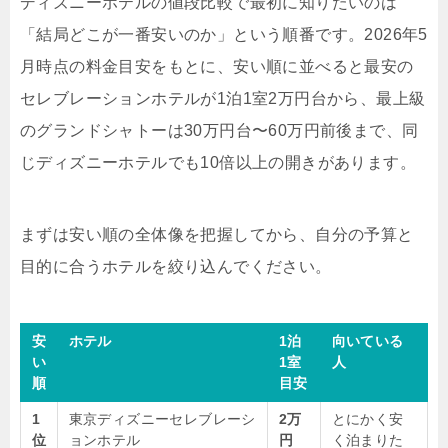
ディズニーホテルの値段比較で最初に知りたいのは
「結局どこが一番安いのか」という順番です。2026年5
月時点の料金目安をもとに、安い順に並べると最安の
セレブレーションホテルが1泊1室2万円台から、最上級
のグランドシャトーは30万円台〜60万円前後まで、同
じディズニーホテルでも10倍以上の開きがあります。
まずは安い順の全体像を把握してから、自分の予算と
目的に合うホテルを絞り込んでください。
安
ホテル
1泊
向いている
い
1室
人
順
目安
1
東京ディズニーセレブレーシ
2万
とにかく安
位
ョンホテル
円
く泊まりた