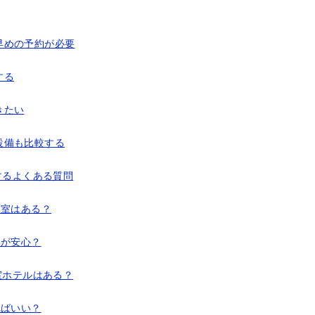
早めの予約が必要
する
きたい
設備も比較する
するよくある質問
和室はある？
らが安心？
室ホテルはある？
ればいい？