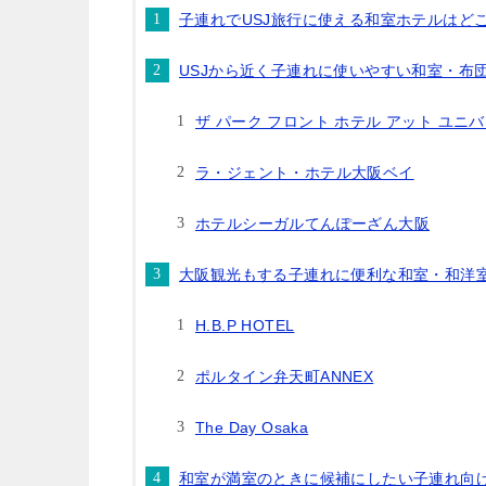
子連れでUSJ旅行に使える和室ホテルはど
USJから近く子連れに使いやすい和室・布
ザ パーク フロント ホテル アット ユ
ラ・ジェント・ホテル大阪ベイ
ホテルシーガルてんぽーざん大阪
大阪観光もする子連れに便利な和室・和洋
H.B.P HOTEL
ポルタイン弁天町ANNEX
The Day Osaka
和室が満室のときに候補にしたい子連れ向