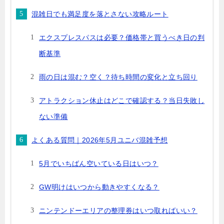
混雑日でも満足度を落とさない攻略ルート
エクスプレスパスは必要？価格帯と買うべき日の判
断基準
雨の日は混む？空く？待ち時間の変化と立ち回り
アトラクション休止はどこで確認する？当日失敗し
ない準備
よくある質問｜2026年5月ユニバ混雑予想
5月でいちばん空いている日はいつ？
GW明けはいつから動きやすくなる？
ニンテンドーエリアの整理券はいつ取ればいい？