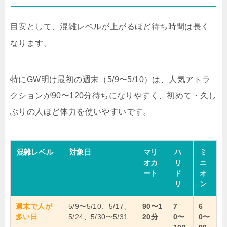
目安として、混雑レベルが上がるほど待ち時間は長く
なります。
特にGW明け最初の週末（5/9〜5/10）は、人気アトラ
クションが90〜120分待ちになりやすく、初めて・久し
ぶりの人ほど体力を使いやすいです。
混雑レベル
対象日
マリ
ハ
ミ
オカ
リ
ニ
ート
ド
オ
リ
ン
週末で人が
5/9〜5/10、5/17、
90〜1
7
6
多い日
5/24、5/30〜5/31
20分
0〜
0〜