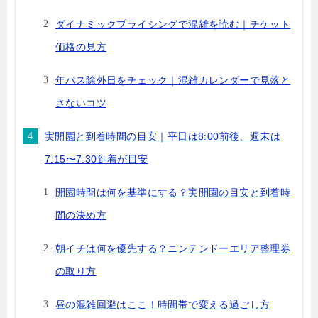
ダイナミックプライシングで混雑を読む｜チケット
価格の見方
年パス除外日をチェック｜混雑カレンダーで見落と
さないコツ
実開園と到着時間の目安｜平日は8:00前後、週末は
7:15〜7:30到着が目安
開園時間は何を基準にする？実開園の目安と到着時
間の決め方
朝イチは何を優先する？ニンテンドーエリア整理券
の取り方
昼の混雑回避はここ！時間帯で変える過ごし方