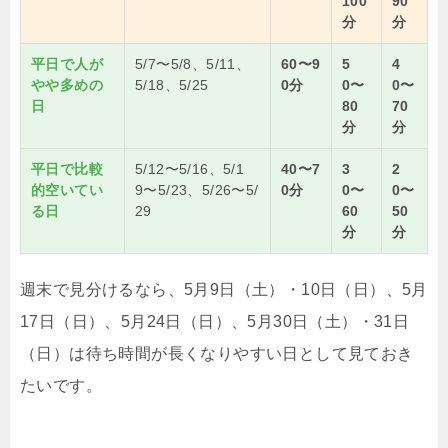
100
90
分
分
平日で人が
5/7〜5/8、5/11、
60〜9
5
4
やや多めの
5/18、5/25
0分
0〜
0〜
日
80
70
分
分
平日で比較
5/12〜5/16、5/1
40〜7
3
2
的空いてい
9〜5/23、5/26〜5/
0分
0〜
0〜
る日
29
60
50
分
分
週末で見分けるなら、5月9日（土）・10日（日）、5月
17日（日）、5月24日（日）、5月30日（土）・31日
（日）は待ち時間が長くなりやすい日として見ておき
たいです。