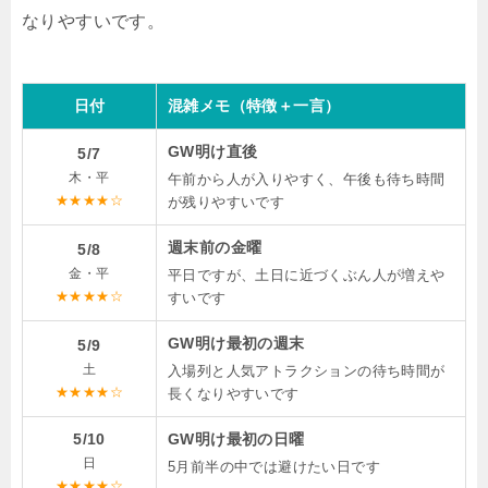
なりやすいです。
日付
混雑メモ（特徴＋一言）
GW明け直後
5/7
木・平
午前から人が入りやすく、午後も待ち時間
★★★★☆
が残りやすいです
週末前の金曜
5/8
金・平
平日ですが、土日に近づくぶん人が増えや
★★★★☆
すいです
GW明け最初の週末
5/9
土
入場列と人気アトラクションの待ち時間が
★★★★☆
長くなりやすいです
5/10
GW明け最初の日曜
日
5月前半の中では避けたい日です
★★★★☆