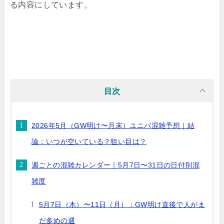
る内容にしています。
目次
2026年5月（GW明け〜月末）ユニバ混雑予想｜結
論：いつが空いている？狙い目は？
週ごとの混雑カレンダー｜5月7日〜31日の日付別混
雑度
5月7日（木）〜11日（月）：GW明け直後で人がま
だ多めの週