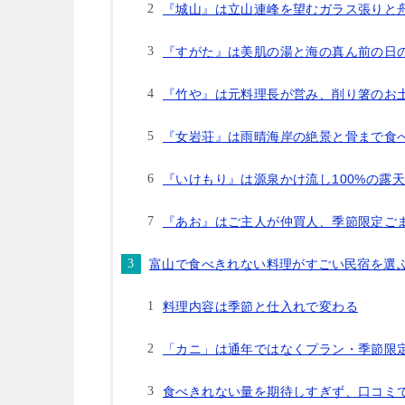
『城山』は立山連峰を望むガラス張りと
『すがた』は美肌の湯と海の真ん前の日
『竹や』は元料理長が営み、削り箸のお
『女岩荘』は雨晴海岸の絶景と骨まで食
『いけもり』は源泉かけ流し100%の露
『あお』はご主人が仲買人、季節限定ご
富山で食べきれない料理がすごい民宿を選
料理内容は季節と仕入れで変わる
「カニ」は通年ではなくプラン・季節限
食べきれない量を期待しすぎず、口コミ