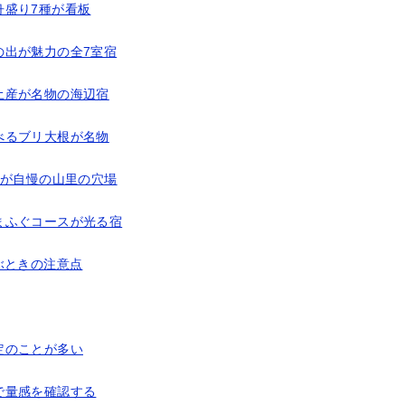
舟盛り7種が看板
の出が魅力の全7室宿
土産が名物の海辺宿
べるブリ大根が名物
天が自慢の山里の穴場
まふぐコースが光る宿
ぶときの注意点
定のことが多い
で量感を確認する