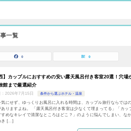
記事一覧
0
0
西】カップルにおすすめの安い露天風呂付き客室20選！穴場
旅館まで厳選紹介
日：
2026年7月15日
条件から選ぶホテル・温泉
を気にせず、ゆっくりお風呂に入れる時間は、カップル旅行ならでは
がありますよね。 「露天風呂付き客室は少なくて埋まってる」「カッ
すすめなキレイで清潔なところはどこ？」のように悩んでしまい、な
き […]