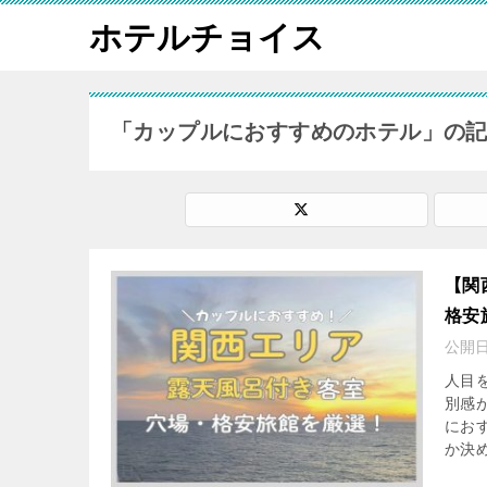
ホテルチョイス
「カップルにおすすめのホテル」の
【関
格安
公開
人目
別感
にお
か決め